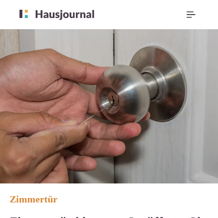
Zimmertür