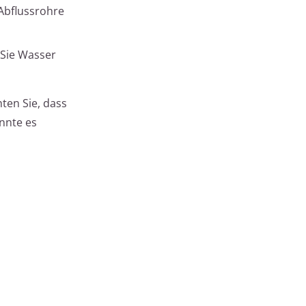
 Abflussrohre
 Sie Wasser
hten Sie, dass
önnte es