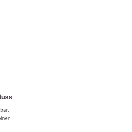
luss
bar,
einen