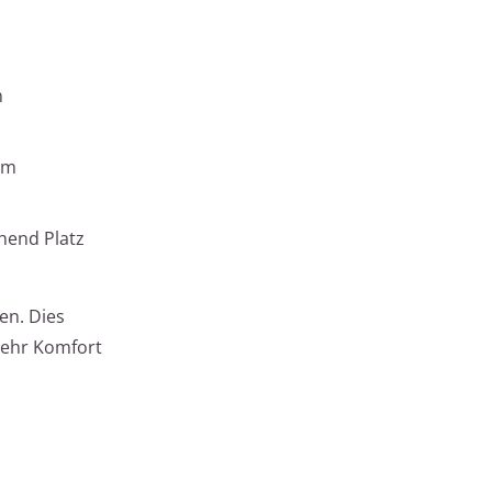
n
um
chend Platz
en. Dies
mehr Komfort