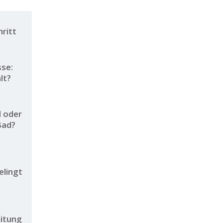
hritt
se:
lt?
l oder
Bad?
elingt
eitung