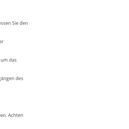
ssen Sie den
er
, um das
bgängen des
len. Achten