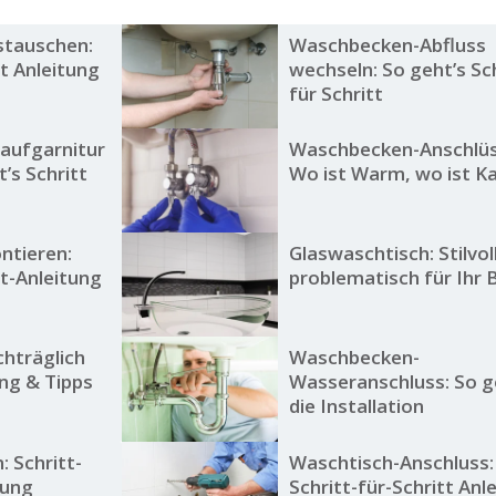
tauschen:
Waschbecken-Abfluss
tt Anleitung
wechseln: So geht’s Sc
für Schritt
aufgarnitur
Waschbecken-Anschlüs
’s Schritt
Wo ist Warm, wo ist Ka
tieren:
Glaswaschtisch: Stilvol
tt-Anleitung
problematisch für Ihr 
hträglich
Waschbecken-
ung & Tipps
Wasseranschluss: So g
die Installation
: Schritt-
Waschtisch-Anschluss:
tung
Schritt-für-Schritt Anl