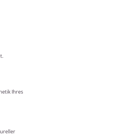
t.
etik Ihres
ureller