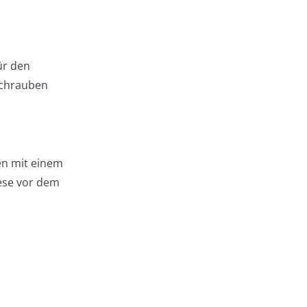
ür den
schrauben
en mit einem
iese vor dem