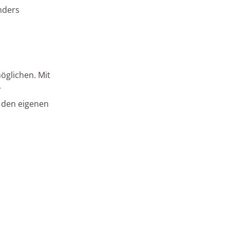
nders
öglichen. Mit
r
h den eigenen