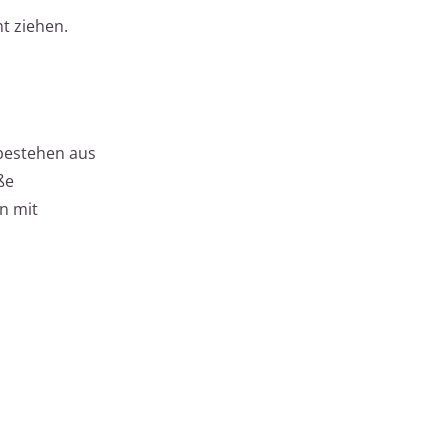
t ziehen.
 bestehen aus
ße
n mit