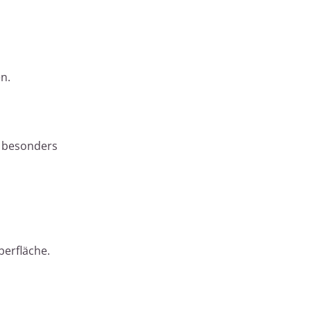
n.
s besonders
berfläche.