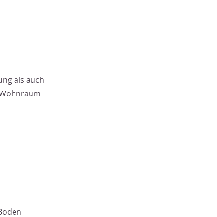
ng als auch
ls Wohnraum
 Boden