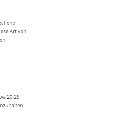
rechend
iese Art von
den
twa 20-25
inzuhalten