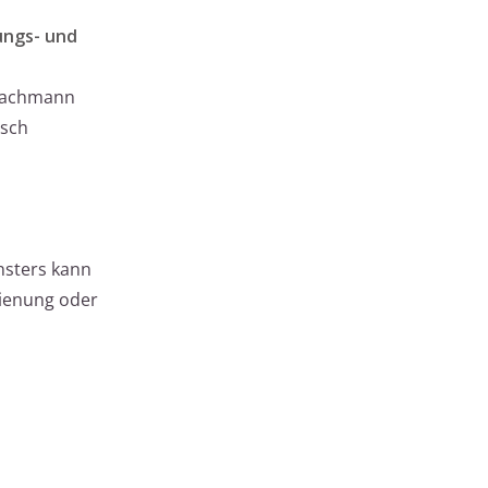
ungs- und
 Fachmann
isch
ensters kann
dienung oder