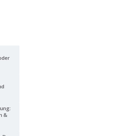
oder
nd
ung:
n &