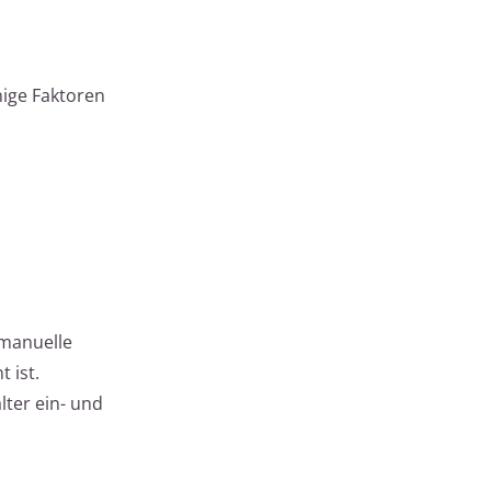
nige Faktoren
 manuelle
 ist.
ter ein- und