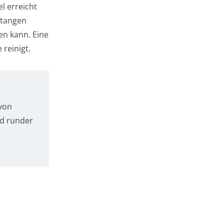
l erreicht
stangen
en kann. Eine
reinigt.
 von
nd runder