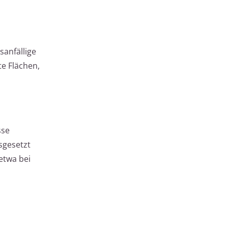
sanfällige
e Flächen,
sse
sgesetzt
etwa bei