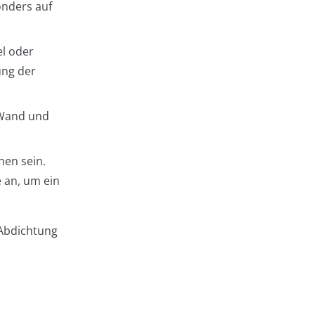
onders auf
el oder
ung der
 Wand und
hen sein.
 an, um ein
 Abdichtung