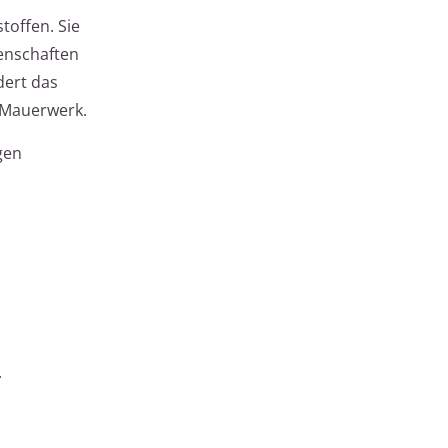
toffen. Sie
genschaften
dert das
 Mauerwerk.
gen
.