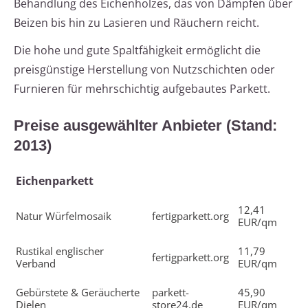
Behandlung des Eichenholzes, das von Dämpfen über
Beizen bis hin zu Lasieren und Räuchern reicht.
Die hohe und gute Spaltfähigkeit ermöglicht die
preisgünstige Herstellung von Nutzschichten oder
Furnieren für mehrschichtig aufgebautes Parkett.
Preise ausgewählter Anbieter (Stand:
2013)
Eichenparkett
12,41
Natur Würfelmosaik
fertigparkett.org
EUR/qm
Rustikal englischer
11,79
fertigparkett.org
Verband
EUR/qm
Gebürstete & Geräucherte
parkett-
45,90
Dielen
store24.de
EUR/qm