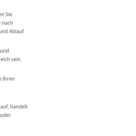
en Sie
e nach
und Ablauf
 und
eich sein
e Ihren
auf, handelt
 oder