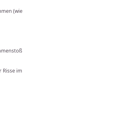
ommen (wie
ammenstoß
r Risse im