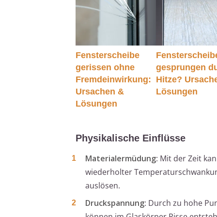
Fensterscheibe
Fensterscheib
gerissen ohne
gesprungen d
Fremdeinwirkung:
Hitze? Ursach
Ursachen &
Lösungen
Lösungen
Physikalische Einflüsse
Materialermüdung
: Mit der Zeit k
wiederholter Temperaturschwankun
auslösen.
Druckspannung
: Durch zu hohe Pun
können im Glaskörper Risse entsteh