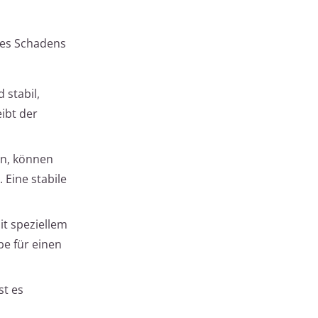
 des Schadens
 stabil,
ibt der
en, können
 Eine stabile
it speziellem
be für einen
st es