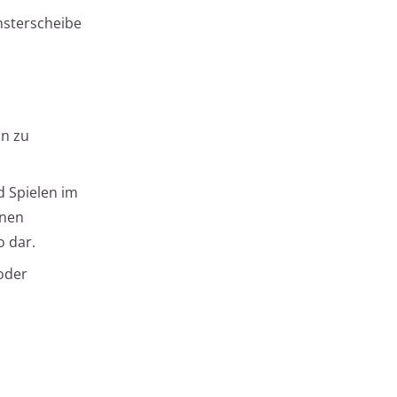
nsterscheibe
nn zu
 Spielen im
enen
o dar.
oder