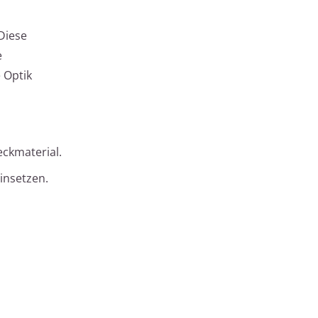
Diese
e
 Optik
eckmaterial.
insetzen.