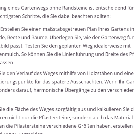
ung eines Gartenwegs ohne Randsteine ist entscheidend für
chtigsten Schritte, die Sie dabei beachten sollten:
Erstellen Sie einen maßstabsgetreuen Plan Ihres Gartens ink
e, Beete und Bäume. Überlegen Sie, wie der Gartenweg fun
bild passt. Testen Sie den geplanten Weg idealerweise mit
denmulch. So können Sie die Linienführung und Breite des P
assen.
ie den Verlauf des Weges mithilfe von Holzstäben und eine
ntierungspunkte für das spätere Ausschachten. Wenn Ihr G
besonders darauf, harmonische Übergänge zu den verschiede
e die Fläche des Weges sorgfältig aus und kalkulieren Sie d
en nicht nur die Pflastersteine, sondern auch das Material 
ten die Pflastersteine verschiedene Größen haben, erstellen 