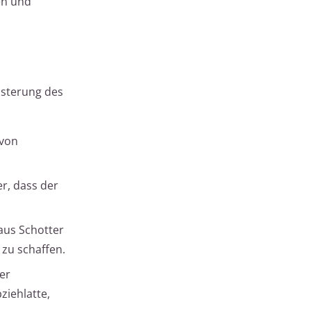
en und
asterung des
 von
er, dass der
aus Schotter
 zu schaffen.
er
ziehlatte,