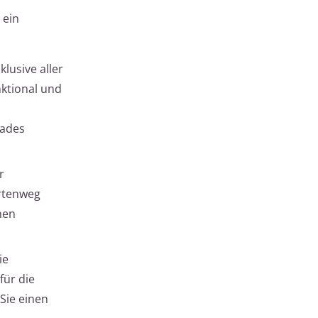
 ein
lusive aller
ktional und
fades
r
artenweg
nen
ie
für die
Sie einen