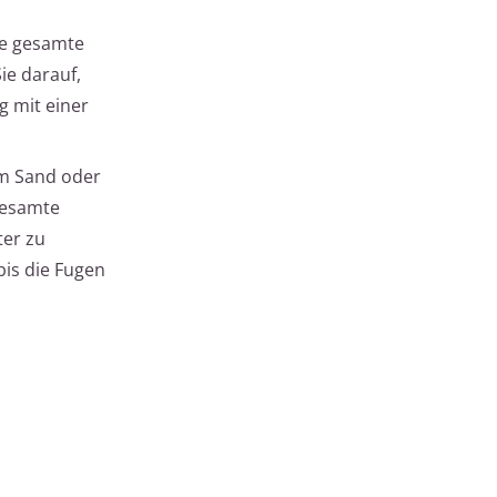
ie gesamte
ie darauf,
g mit einer
em Sand oder
gesamte
ter zu
bis die Fugen