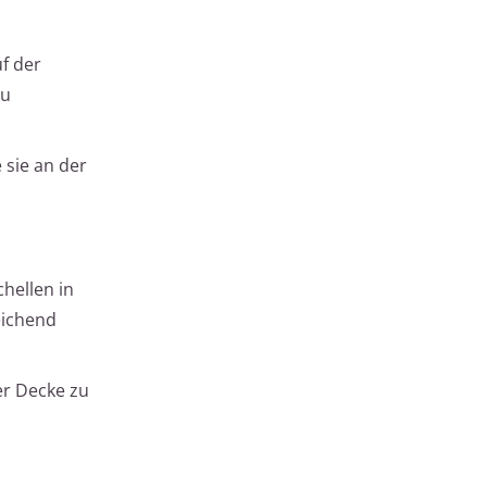
f der
zu
 sie an der
chellen in
eichend
er Decke zu