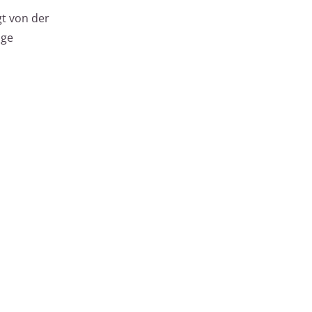
t von der
ige