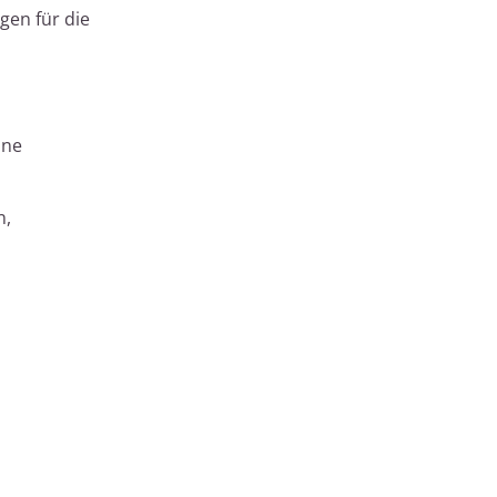
gen für die
ine
n,