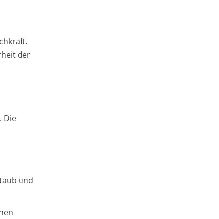
chkraft.
heit der
. Die
Staub und
inen