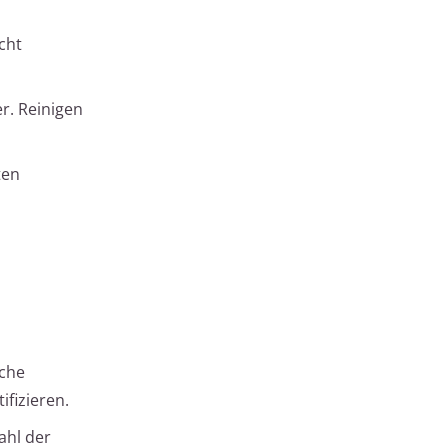
cht
r. Reinigen
ten
iche
fizieren.
ahl der