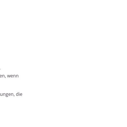
,
ren, wenn
mungen, die