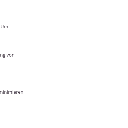
. Um
ung von
 minimieren