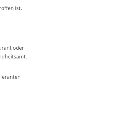
offen ist,
urant oder
ndheitsamt.
eferanten