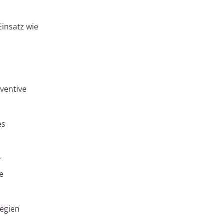
insatz wie
ventive
es
.
e
egien