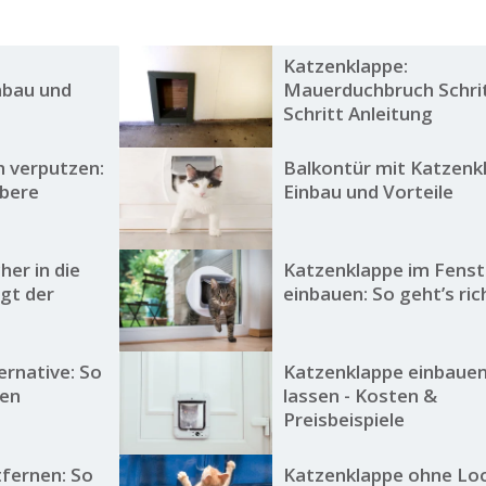
Katzenklappe:
nbau und
Mauerduchbruch Schrit
Schritt Anleitung
 verputzen:
Balkontür mit Katzenk
ubere
Einbau und Vorteile
her in die
Katzenklappe im Fenst
ngt der
einbauen: So geht’s ric
ernative: So
Katzenklappe einbaue
ren
lassen - Kosten &
Preisbeispiele
fernen: So
Katzenklappe ohne Loc