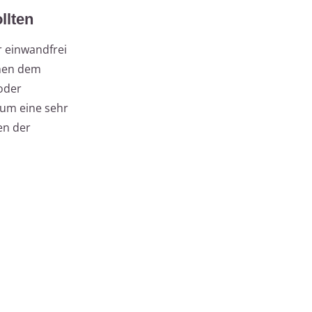
llten
r einwandfrei
hen dem
oder
 um eine sehr
en der