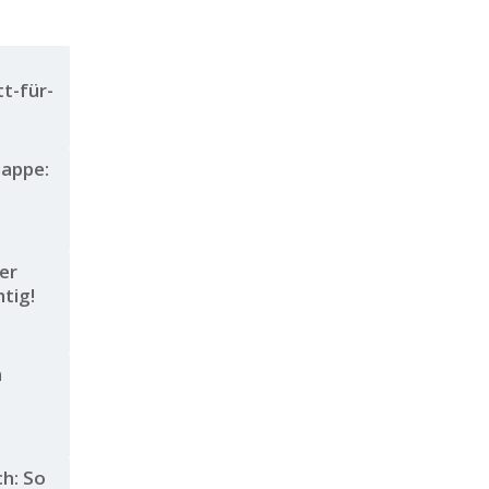
t-für-
lappe:
er
htig!
n
h: So