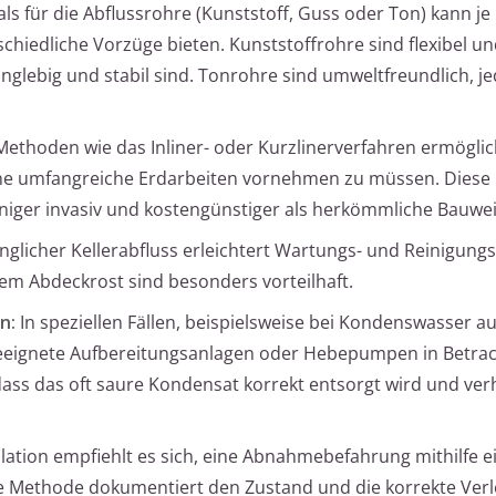
ls für die Abflussrohre (Kunststoff, Guss oder Ton) kann je
chiedliche Vorzüge bieten. Kunststoffrohre sind flexibel und
lebig und stabil sind. Tonrohre sind umweltfreundlich, j
thoden wie das Inliner- oder Kurzlinerverfahren ermöglic
ne umfangreiche Erdarbeiten vornehmen zu müssen. Diese
niger invasiv und kostengünstiger als herkömmliche Bauwe
nglicher Kellerabfluss erleichtert Wartungs- und Reinigung
em Abdeckrost sind besonders vorteilhaft.
n:
In speziellen Fällen, beispielsweise bei Kondenswasser a
geeignete Aufbereitungsanlagen oder Hebepumpen in Betrac
dass das oft saure Kondensat korrekt entsorgt wird und ve
lation empfiehlt es sich, eine Abnahmebefahrung mithilfe e
 Methode dokumentiert den Zustand und die korrekte Ver