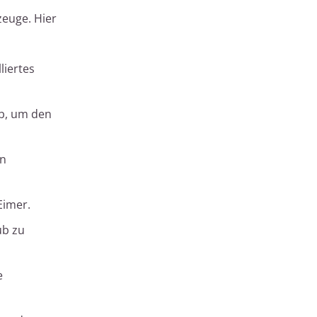
zeuge. Hier
liertes
b, um den
in
Eimer.
ub zu
e