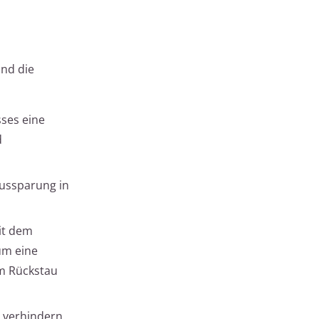
ind die
sses eine
d
Aussparung in
it dem
um eine
um Rückstau
 verhindern.