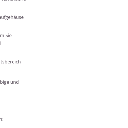
laufgehäuse
em Sie
d
itsbereich
ebige und
n: