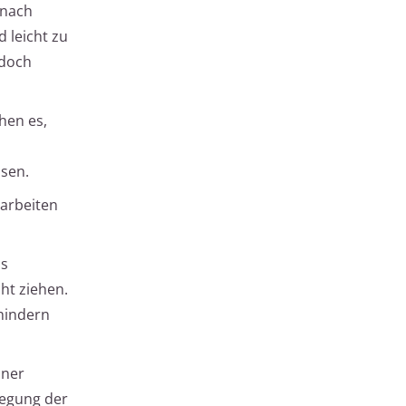
 nach
 leicht zu
edoch
hen es,
isen.
sarbeiten
us
ht ziehen.
rhindern
iner
legung der