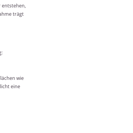
 entstehen,
nahme trägt
g:
Flächen wie
icht eine