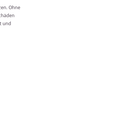
tzen. Ohne
schäden
t und