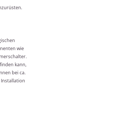
mzurüsten.
gischen
onenten wie
merschalter.
tfinden kann,
nnen bei ca.
Installation