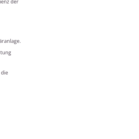
ienz der
äranlage.
stung
 die