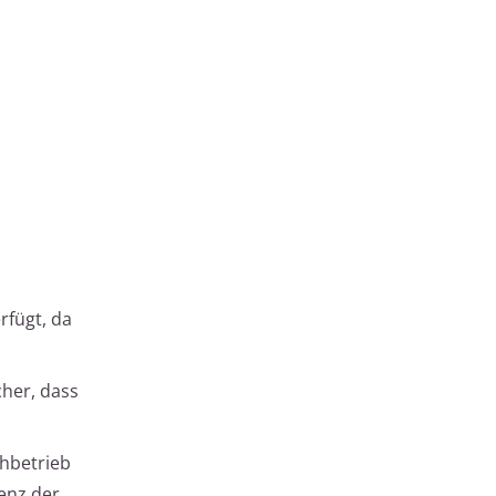
rfügt, da
cher, dass
chbetrieb
ienz der