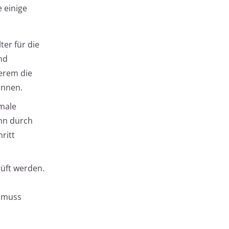
e einige
ter für die
nd
erem die
önnen.
male
ann durch
ritt
rüft werden.
e muss