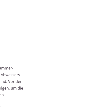
Kammer-
s Abwassers
ind. Vor der
lgen, um die
rch