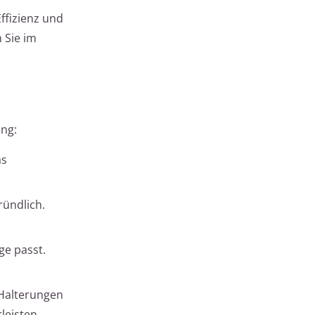
ffizienz und
 Sie im
ung:
as
ründlich.
ge passt.
 Halterungen
leisten.