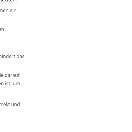
men ein.
en
hindert das
ie darauf,
n ist, um
orrekt und