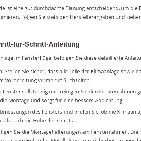
 ist eine gut durchdachte Planung entscheidend, um die E
mieren. Folgen Sie stets den Herstellerangaben und ziehen
ritt-für-Schritt-Anleitung
nlage im Fensterflügel befolgen Sie diese detaillierte Anleit
n
: Stellen Sie sicher, dass alle Teile der Klimaanlage sowie d
ute Vorbereitung vermeidet Suchzeiten.
as Fenster vollständig und reinigen Sie den Fensterrahmen g
 die Montage und sorgt für eine bessere Abdichtung.
Abmessungen des Fensters und prüfen Sie, ob die Klimaanla
te als auch die Höhe des Geräts.
estigen Sie die Montagehalterungen am Fensterrahmen. Die
 massivem Holz oder Metall sitzen, um Sicherheit zu gewähr