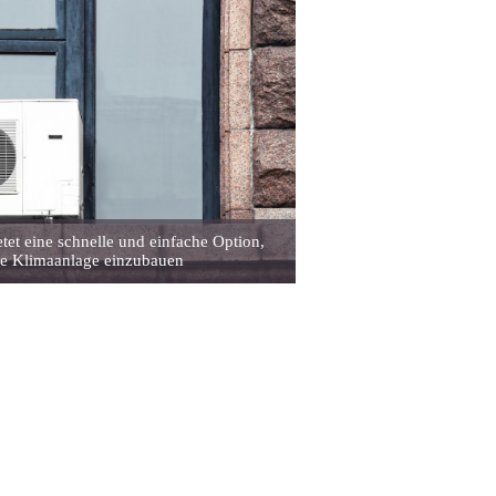
etet eine schnelle und einfache Option,
ne Klimaanlage einzubauen