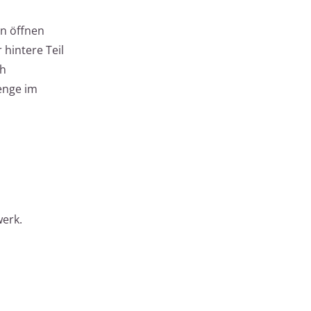
en öffnen
 hintere Teil
ch
menge im
werk.