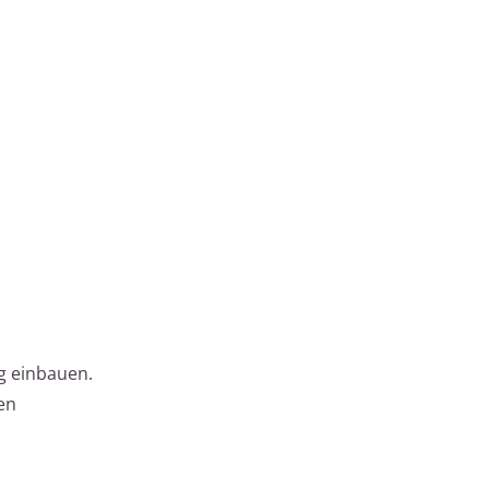
ng einbauen.
en