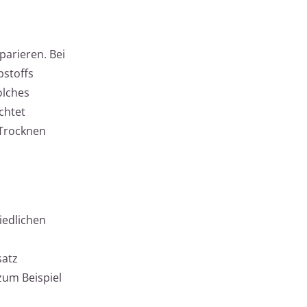
parieren. Bei
bstoffs
olches
chtet
 Trocknen
iedlichen
satz
zum Beispiel