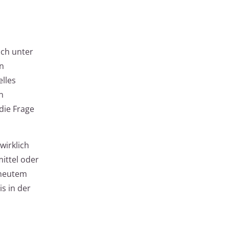
uch unter
n
elles
n
 die Frage
wirklich
ittel oder
rneutem
s in der