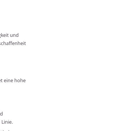
gkeit und
schaffenheit
et eine hohe
nd
Linie.