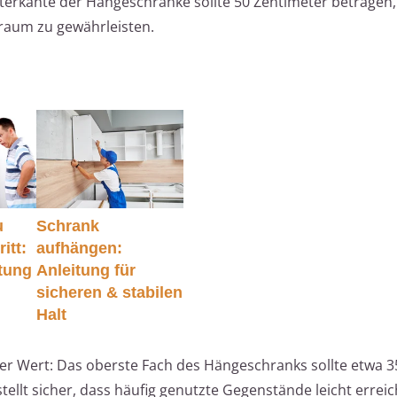
nterkante der Hängeschränke sollte 50 Zentimeter betragen
sraum zu gewährleisten.
u
Schrank
itt:
aufhängen:
itung
Anleitung für
sicheren & stabilen
Halt
icher Wert: Das oberste Fach des Hängeschranks sollte etwa 
tellt sicher, dass häufig genutzte Gegenstände leicht erreic