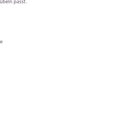
übeln passt.
ie