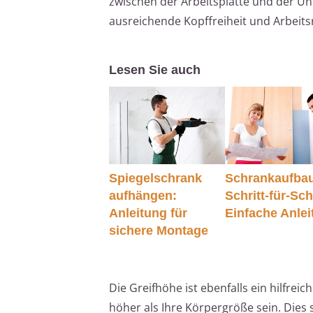
zwischen der Arbeitsplatte und der U
ausreichende Kopffreiheit und Arbeit
Lesen Sie auch
Spiegelschrank
Schrankaufba
aufhängen:
Schritt-für-Schr
Anleitung für
Einfache Anle
sichere Montage
Die Greifhöhe ist ebenfalls ein hilfre
höher als Ihre Körpergröße sein. Dies s