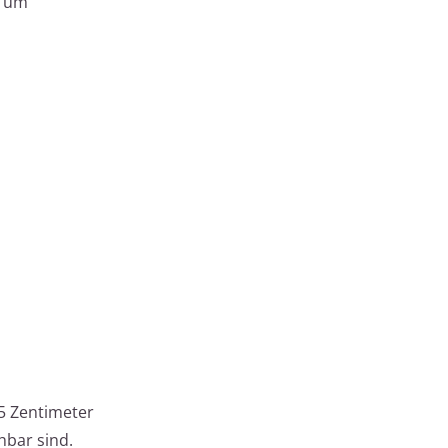
, um
35 Zentimeter
hbar sind.