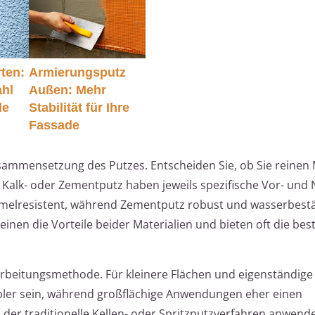
ten:
Armierungsputz
ahl
Außen: Mehr
de
Stabilität für Ihre
Fassade
Zusammensetzung des Putzes. Entscheiden Sie, ob Sie reinen
alk- oder Zementputz haben jeweils spezifische Vor- und N
mmelresistent, während Zementputz robust und wasserbestän
nen die Vorteile beider Materialien und bieten oft die bes
rarbeitungsmethode. Für kleinere Flächen und eigenständige
abler sein, während großflächige Anwendungen eher einen
 der traditionelle Kellen- oder Spritzputzverfahren anwende