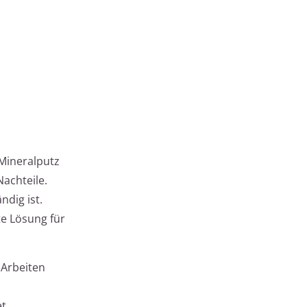
 Mineralputz
achteile.
dig ist.
te Lösung für
 Arbeiten
t.