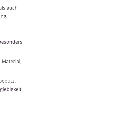
als auch
ung.
 besonders
 Material,
beputz,
glebigkeit