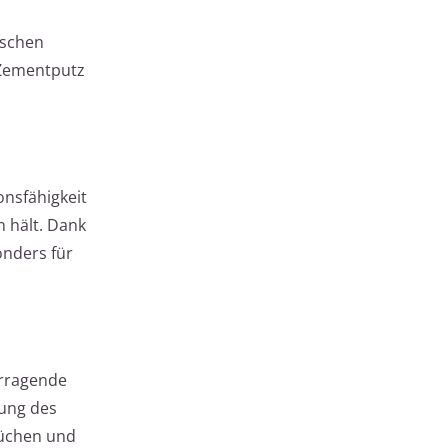
ischen
 Zementputz
onsfähigkeit
 hält. Dank
onders für
orragende
rung des
Küchen und