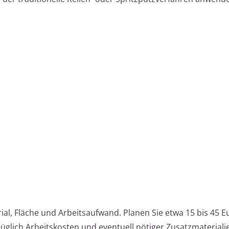
ial, Fläche und Arbeitsaufwand. Planen Sie etwa 15 bis 45 E
üglich Arbeitskosten und eventuell nötiger Zusatzmateriali