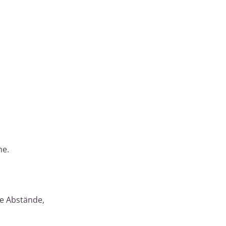
he.
ge Abstände,