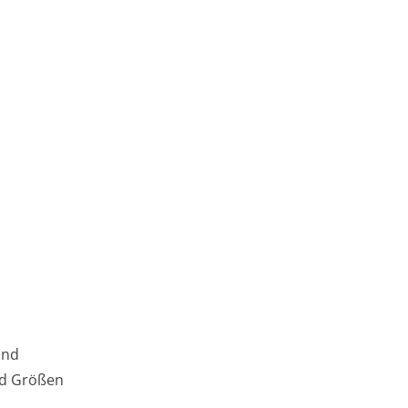
und
nd Größen