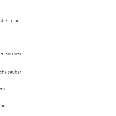
stersteine
en Sie diese
äche sauber
dem
hme