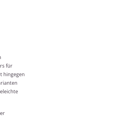
n
s für
et hingegen
arianten
eleichte
rer