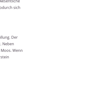
 wesentliche
wodurch sich
üllung. Der
t. Neben
d Moos. Wenn
rstein