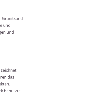
r Granitsand
se und
ugen und
 zeichnet
eren das
ekten.
ark benutzte