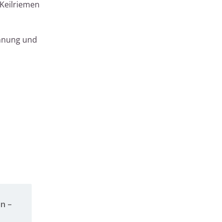
 Keilriemen
annung und
en –