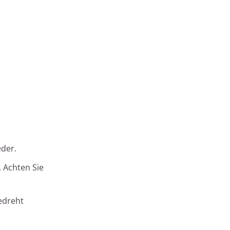
eder.
 Achten Sie
edreht