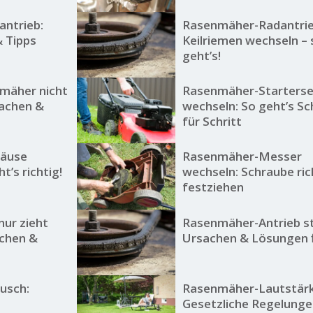
ntrieb:
Rasenmäher-Radantrie
 Tipps
Keilriemen wechseln – 
geht’s!
mäher nicht
Rasenmäher-Starterse
sachen &
wechseln: So geht’s Sc
für Schritt
äuse
Rasenmäher-Messer
t’s richtig!
wechseln: Schraube ric
festziehen
ur zieht
Rasenmäher-Antrieb st
achen &
Ursachen & Lösungen f
usch:
Rasenmäher-Lautstärk
Gesetzliche Regelunge