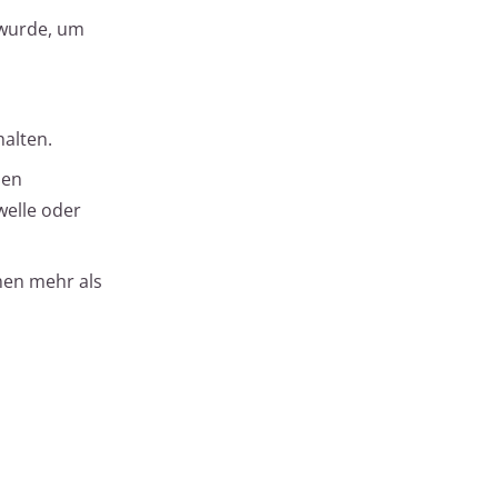
 wurde, um
alten.
nen
welle oder
emen mehr als