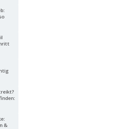
b:
so
il
hritt
htig
reikt?
inden:
e:
n &