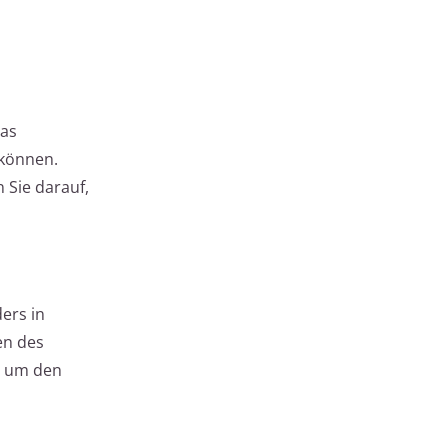
das
 können.
n Sie darauf,
ers in
en des
, um den