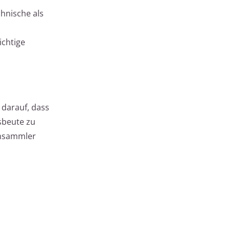
hnische als
ichtige
 darauf, dass
sbeute zu
ensammler