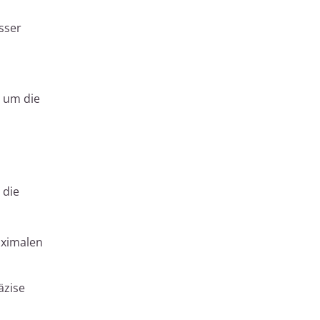
sser
, um die
 die
aximalen
äzise