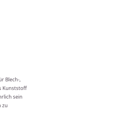
r Blech-,
 Kunststoff
hrlich sein
n zu