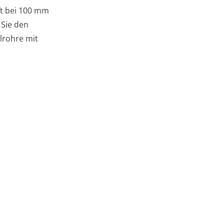
ft bei 100 mm
 Sie den
lrohre mit