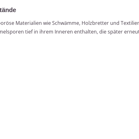
tände
 poröse Materialien wie Schwämme, Holzbretter und Textilien
lsporen tief in ihrem Inneren enthalten, die später erneu