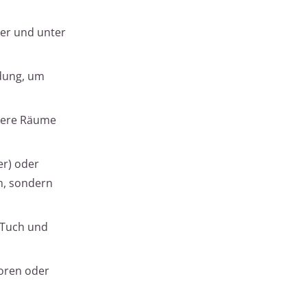
ter und unter
dung, um
ndere Räume
er) oder
m, sondern
 Tuch und
toren oder