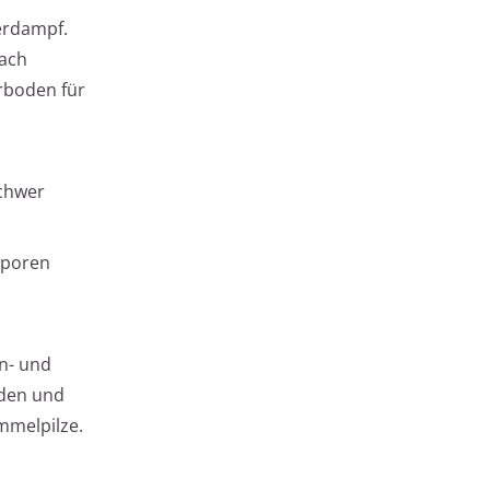
erdampf.
nach
hrboden für
schwer
sporen
n- und
nden und
immelpilze.