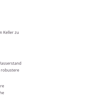
 Keller zu
 Wasserstand
 robustere
äre
che