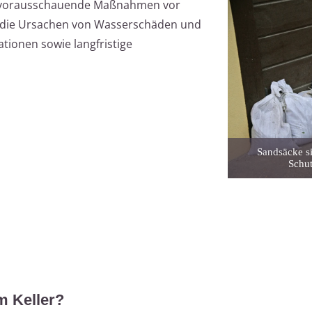
ch vorausschauende Maßnahmen vor
t die Ursachen von Wasserschäden und
tionen sowie langfristige
Sandsäcke s
Schu
 Keller?