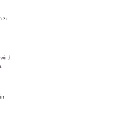
m zu
wird.
n.
in