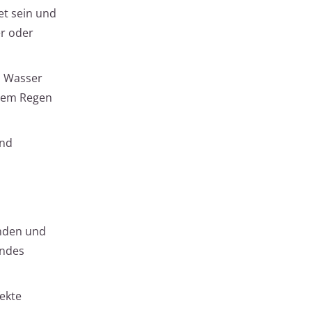
et sein und
er oder
s Wasser
ndem Regen
und
nden und
endes
ekte