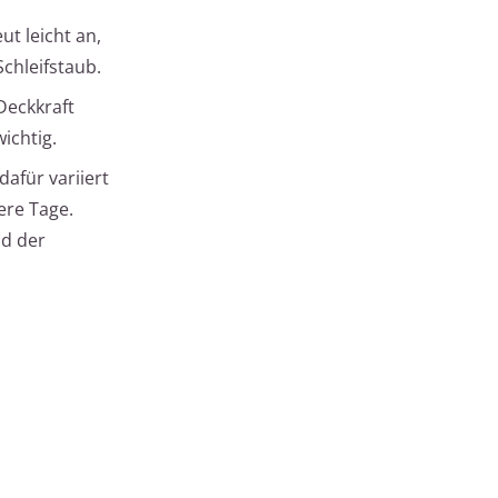
ut leicht an,
Schleifstaub.
Deckkraft
ichtig.
dafür variiert
re Tage.
nd der