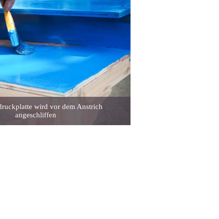
druckplatte wird vor dem Anstrich
angeschliffen