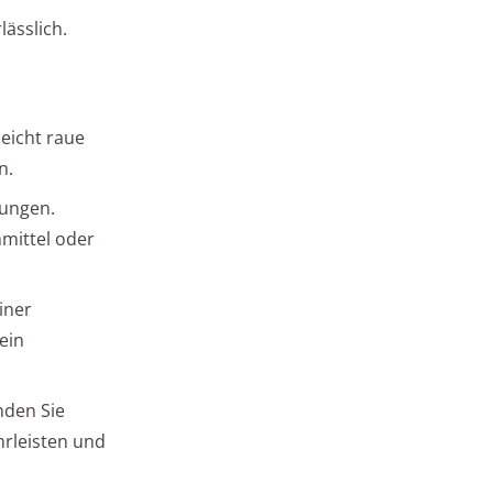
lässlich.
leicht raue
n.
zungen.
mittel oder
iner
ein
nden Sie
hrleisten und