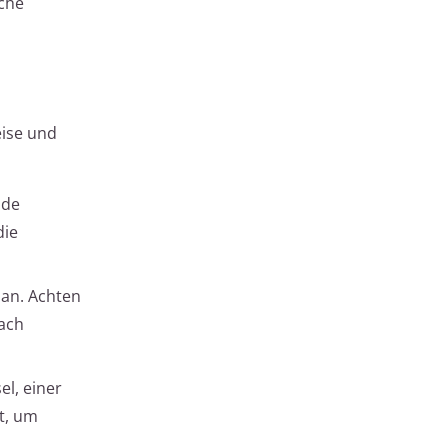
lche
eise und
nde
die
 an. Achten
nach
el, einer
st, um