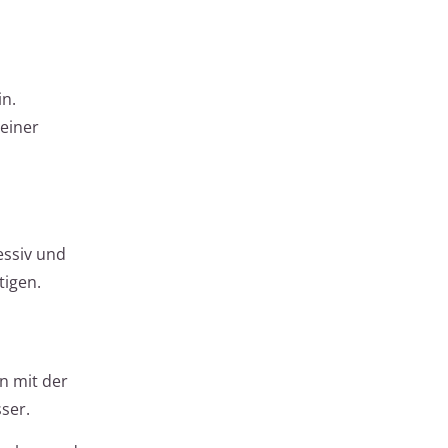
in.
einer
essiv und
tigen.
on mit der
ser.