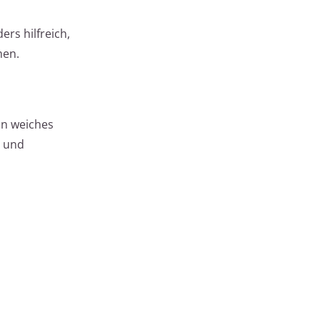
rs hilfreich,
men.
in weiches
n und