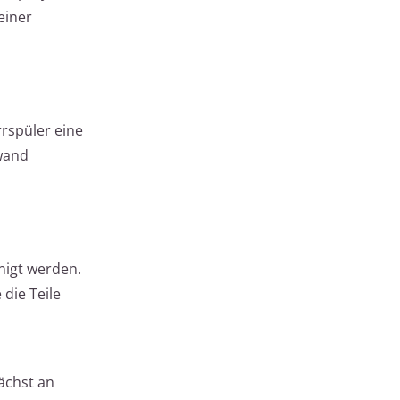
einer
rrspüler eine
fwand
nigt werden.
die Teile
ächst an