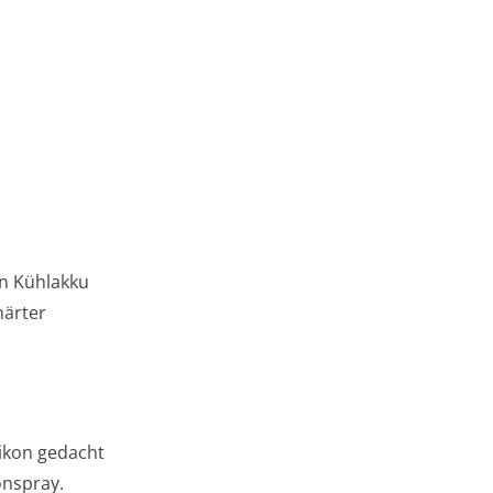
en Kühlakku
härter
likon gedacht
onspray.