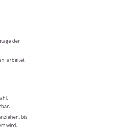
ntage der
n, arbeitet
ahl,
zbar.
anziehen, bis
rt wird.