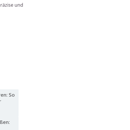
räzise und
en: So
r
eßen: