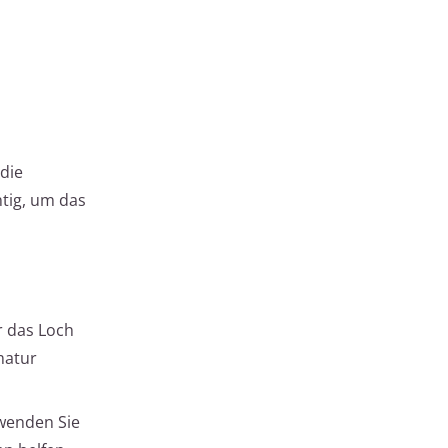
 die
htig, um das
r das Loch
matur
rwenden Sie