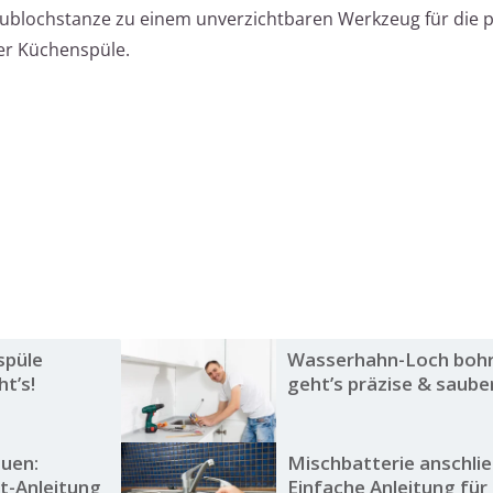
ublochstanze zu einem unverzichtbaren Werkzeug für die p
er Küchenspüle.
spüle
Wasserhahn-Loch bohr
ht’s!
geht’s präzise & saube
auen:
Mischbatterie anschli
tt-Anleitung
Einfache Anleitung für