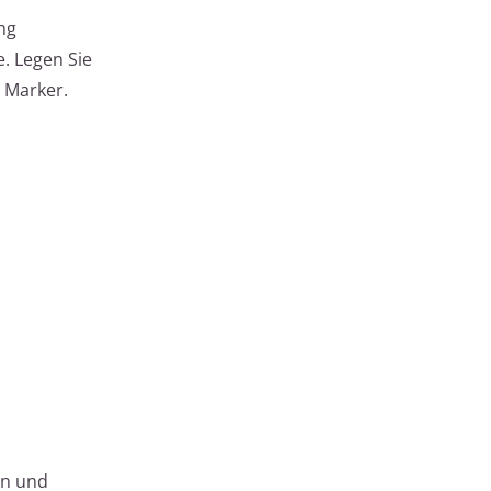
ng
. Legen Sie
m Marker.
en und