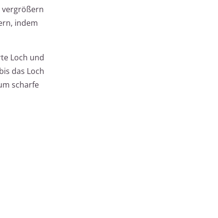
 vergrößern
ern, indem
rte Loch und
bis das Loch
 um scharfe