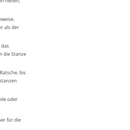
n helfen,
tweise.
r als der
 das
m die Stanze
Ratsche, bis
sstanzen
eile oder
er für die