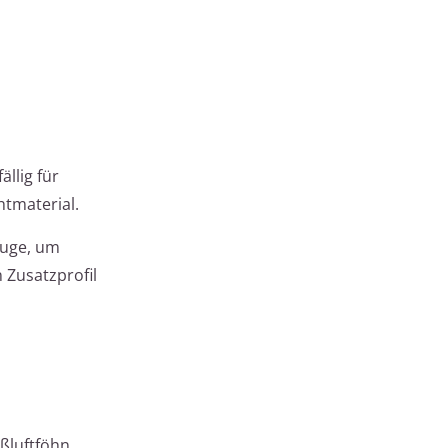
llig für
tmaterial.
fuge, um
 Zusatzprofil
ßluftföhn