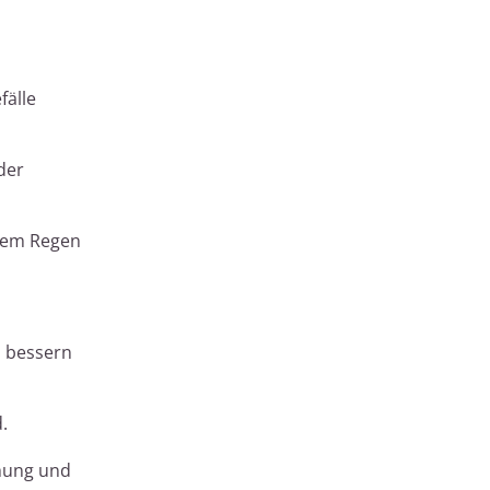
fälle
der
chem Regen
d bessern
.
hung und