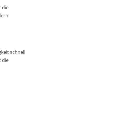
 die
dern
keit schnell
 die