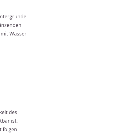
Untergründe
länzenden
f mit Wasser
keit des
bar ist,
t folgen