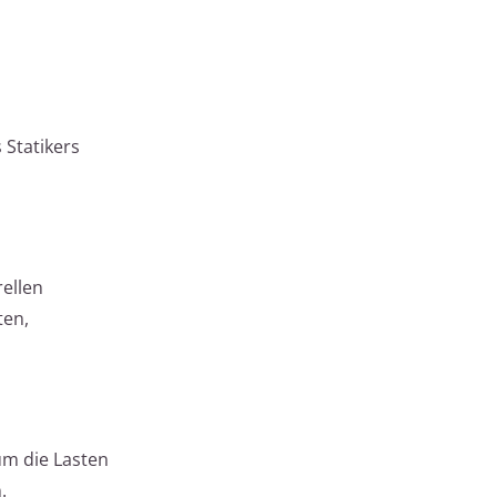
 Statikers
rellen
ten,
um die Lasten
.