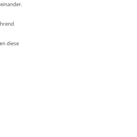
reinander.
ährend
nen diese