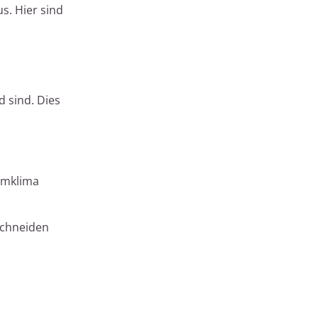
s. Hier sind
d sind. Dies
umklima
schneiden