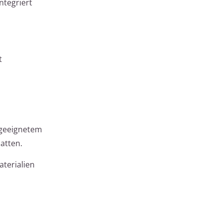
ntegriert
t
 geeignetem
atten.
terialien