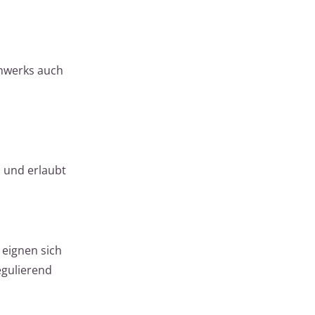
chwerks auch
n und erlaubt
 eignen sich
egulierend