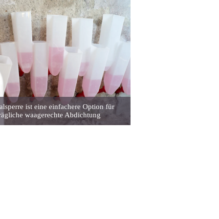
lsperre ist eine einfachere Option für
trägliche waagerechte Abdichtung