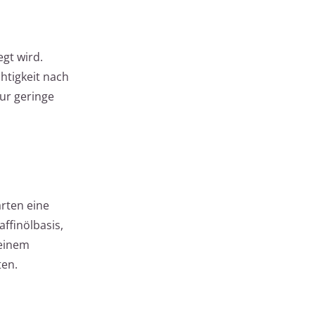
egt wird.
htigkeit nach
ur geringe
ärten eine
ffinölbasis,
 einem
ten.