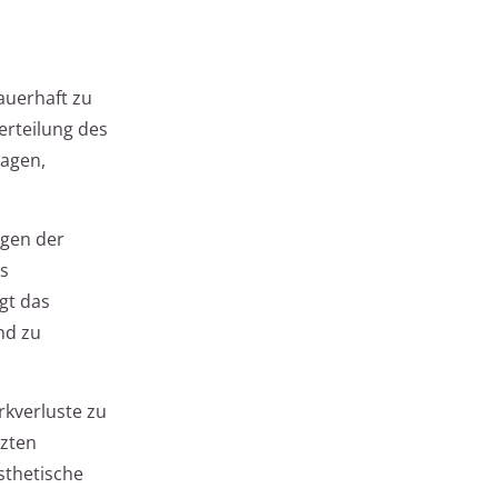
auerhaft zu
erteilung des
ragen,
ngen der
as
gt das
nd zu
kverluste zu
zten
sthetische