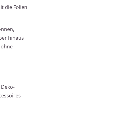
it die Folien
können,
ber hinaus
e ohne
d Deko-
cessoires