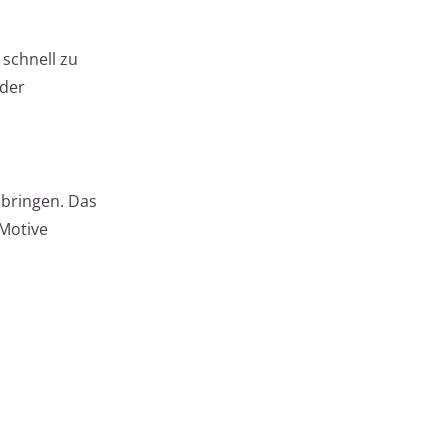
schnell zu
eder
 bringen. Das
 Motive