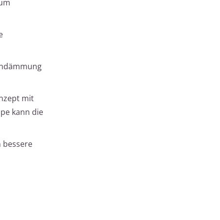
 um
e
nendämmung
nzept mit
pe kann die
h bessere