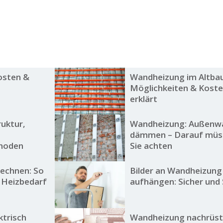
osten &
Wandheizung im Altbau
Möglichkeiten & Kost
erklärt
uktur,
Wandheizung: Außenw
dämmen – Darauf müs
thoden
Sie achten
echnen: So
Bilder an Wandheizung
n Heizbedarf
aufhängen: Sicher und S
ktrisch
Wandheizung nachrüst