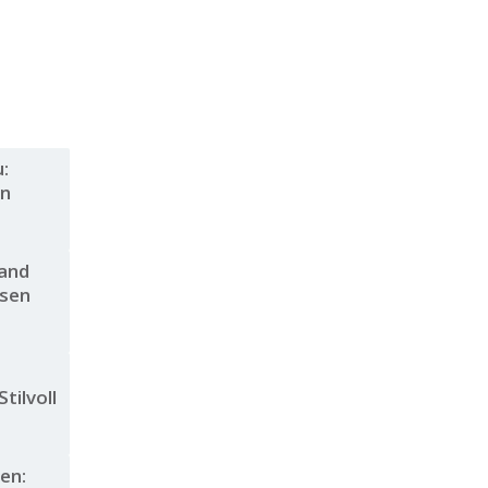
:
en
and
sen
tilvoll
en: