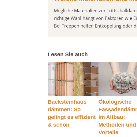
Mögliche Materialien zur Trittschalldä
richtige Wahl hängt von Faktoren wie E
Bei Treppen helfen Entkopplung oder 
Lesen Sie auch
Backsteinhaus
Ökologische
dämmen: So
Fassadendäm
gelingt es effizient
im Altbau:
& schön
Methoden und
Vorteile