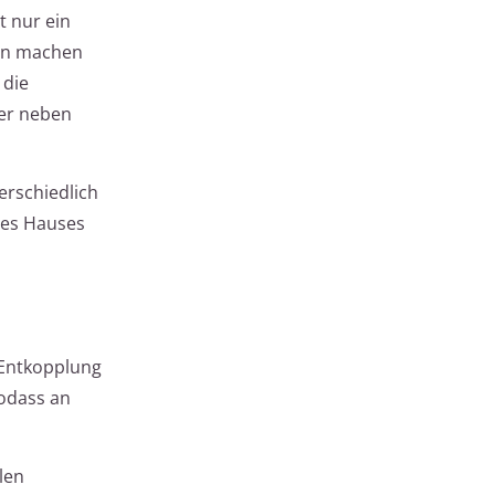
t nur ein
gen machen
 die
ber neben
erschiedlich
 des Hauses
 Entkopplung
odass an
len