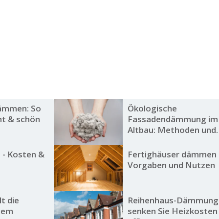
ämmen: So
Ökologische
ent & schön
Fassadendämmung im
Altbau: Methoden und
Vorteile
 - Kosten &
Fertighäuser dämmen 
Vorgaben und Nutzen
lt die
Reihenhaus-Dämmung:
nem
senken Sie Heizkosten