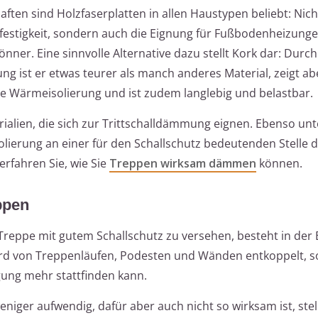
aften sind Holzfaserplatten in allen Haustypen beliebt: Nich
festigkeit, sondern auch die Eignung für Fußbodenheizun
nner. Eine sinnvolle Alternative dazu stellt Kork dar: Durch
ng ist er etwas teurer als manch anderes Material, zeigt a
e Wärmeisolierung und ist zudem langlebig und belastbar.
rialien, die sich zur Trittschalldämmung eignen. Ebenso unt
solierung an einer für den Schallschutz bedeutenden Stelle
erfahren Sie, wie Sie
Treppen wirksam dämmen
können.
ppen
Treppe mit gutem Schallschutz zu versehen, besteht in der
ird von Treppenläufen, Podesten und Wänden entkoppelt, s
gung mehr stattfinden kann.
eniger aufwendig, dafür aber auch nicht so wirksam ist, stel