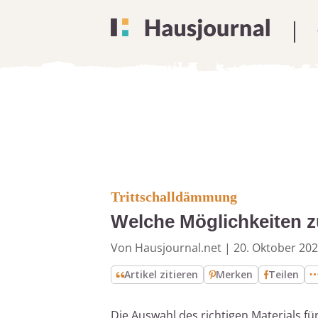
Trittschalldämmung
Welche Möglichkeiten z
Von Hausjournal.net
|
20. Oktober 20
Artikel zitieren
Merken
Teilen
Die Auswahl des richtigen Materials f