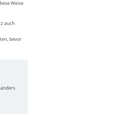
diese Weise
tz auch
ten, bevor
 anders
e