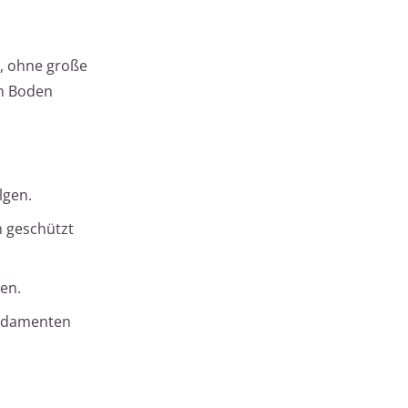
n, ohne große
en Boden
lgen.
n geschützt
en.
undamenten