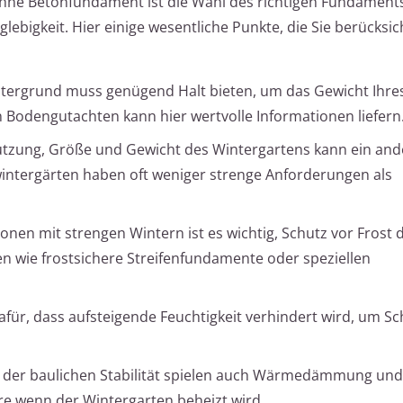
ohne Betonfundament ist die Wahl des richtigen Fundament
glebigkeit. Hier einige wesentliche Punkte, die Sie berücksic
tergrund muss genügend Halt bieten, um das Gewicht Ihre
n Bodengutachten kann hier wertvolle Informationen liefern
utzung, Größe und Gewicht des Wintergartens kann ein and
wintergärten haben oft weniger strenge Anforderungen als
nen mit strengen Wintern ist es wichtig, Schutz vor Frost 
wie frostsichere Streifenfundamente oder speziellen
afür, dass aufsteigende Feuchtigkeit verhindert wird, um S
der baulichen Stabilität spielen auch Wärmedämmung und
re wenn der Wintergarten beheizt wird.