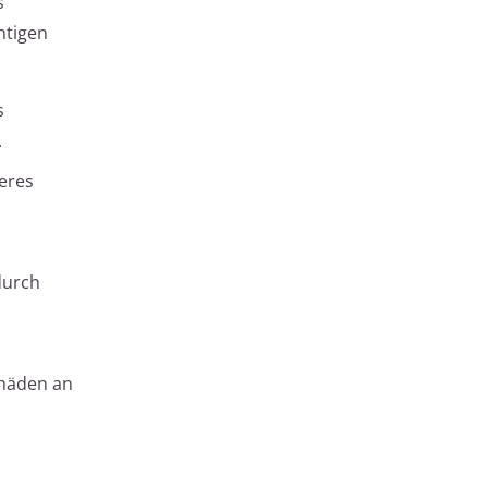
s
htigen
s
.
eres
durch
chäden an