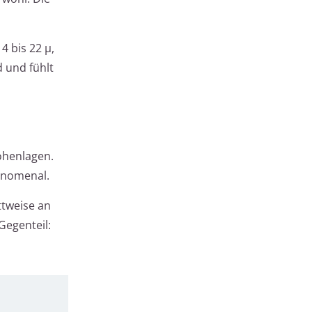
4 bis 22 µ,
 und fühlt
öhenlagen.
hänomenal.
ttweise an
Gegenteil: