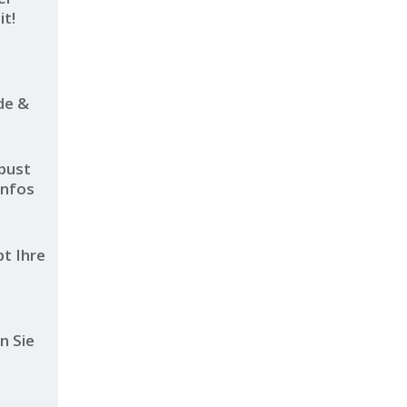
it!
de &
obust
Infos
bt Ihre
n Sie