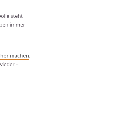
olle steht
 eben immer
cher machen
.
wieder –