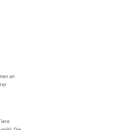
hnen an
rer
Tiere
 wohl. Die