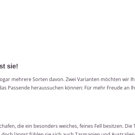
st sie!
zt. Sogar mehrere Sorten davon. Zwei Varianten möchten wir I
ich das Passende heraussuchen können: Für mehr Freude an Ih
fen, die ein besonders weiches, feines Fell besitzen. Die 
doch längst fühlen sie sich auch Tasmanien und Australien