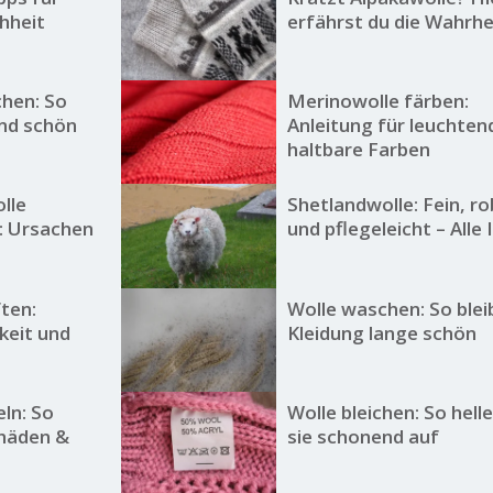
hheit
erfährst du die Wahrhe
hen: So
Merinowolle färben:
und schön
Anleitung für leuchten
haltbare Farben
lle
Shetlandwolle: Fein, r
: Ursachen
und pflegeleicht – Alle 
ten:
Wolle waschen: So blei
keit und
Kleidung lange schön
eln: So
Wolle bleichen: So helle
chäden &
sie schonend auf