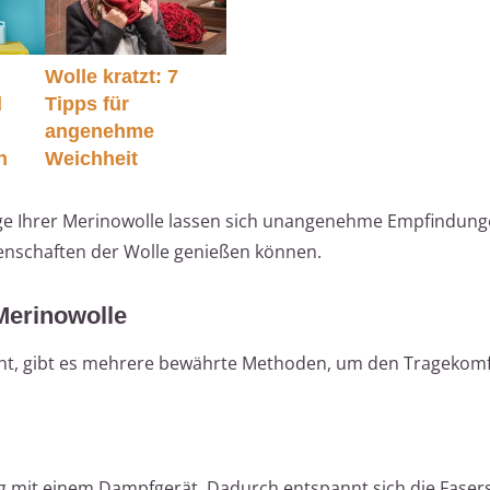
Wolle kratzt: 7
d
Tipps für
angenehme
h
Weichheit
ge Ihrer Merinowolle lassen sich unangenehme Empfindung
genschaften der Wolle genießen können.
Merinowolle
int, gibt es mehrere bewährte Methoden, um den Tragekomf
ig mit einem Dampfgerät. Dadurch entspannt sich die Faser