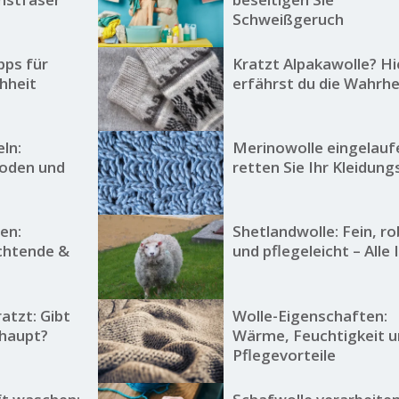
Schweißgeruch
pps für
Kratzt Alpakawolle? Hi
hheit
erfährst du die Wahrhe
ln:
Merinowolle eingelauf
oden und
retten Sie Ihr Kleidung
en:
Shetlandwolle: Fein, r
uchtende &
und pflegeleicht – Alle 
ratzt: Gibt
Wolle-Eigenschaften:
rhaupt?
Wärme, Feuchtigkeit 
Pflegevorteile