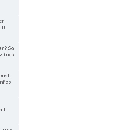
er
it!
en? So
sstück!
obust
Infos
und