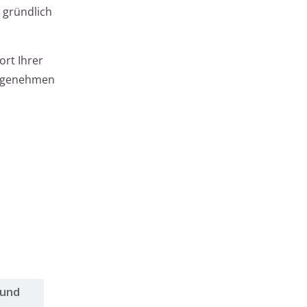
 gründlich
rt Ihrer
 angenehmen
 und