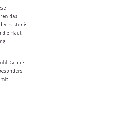
ese
üren das
er Faktor ist
n die Haut
ung
fühl. Grobe
 besonders
 mit