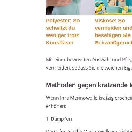
Polyester: So
Viskose: So
schwitzt du
vermeiden un
weniger trotz
beseitigen Sie
Kunstfaser
Schweißgeruc
Mit einer bewussten Auswahl und Pfle
vermeiden, sodass Sie die weichen Ei
Methoden gegen kratzende 
Wenn Ihre Merinowolle kratzig ersche
erhöhen:
1.
Dämpfen
Dämpfen Sie die Merinowolle vorsicht