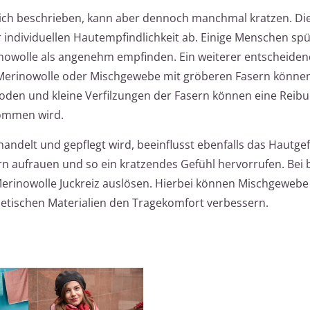
eich beschrieben, kann aber dennoch manchmal kratzen. Di
individuellen Hautempfindlichkeit ab. Einige Menschen sp
nowolle als angenehm empfinden. Ein weiterer entscheidend
e Merinowolle oder Mischgewebe mit gröberen Fasern könne
den und kleine Verfilzungen der Fasern können eine Reib
nommen wird.
andelt und gepflegt wird, beeinflusst ebenfalls das Hautge
 aufrauen und so ein kratzendes Gefühl hervorrufen. Bei
Merinowolle Juckreiz auslösen. Hierbei können Mischgewebe
hetischen Materialien den Tragekomfort verbessern.