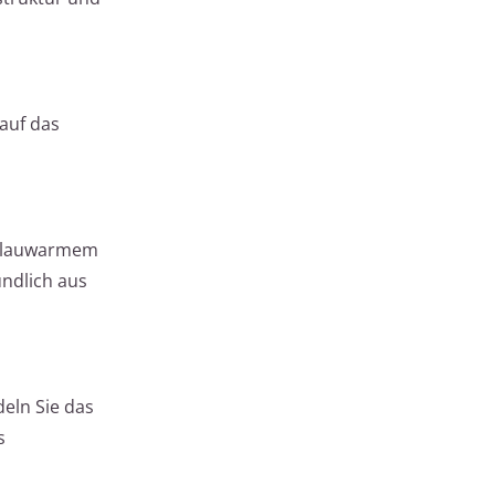
auf das
it lauwarmem
ündlich aus
deln Sie das
s