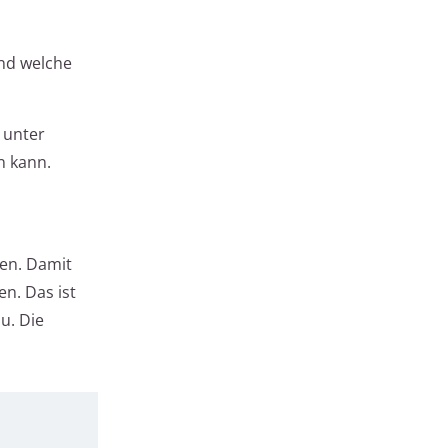
und welche
m unter
n kann.
zen. Damit
n. Das ist
u. Die