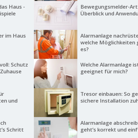
das Haus -
Bewegungsmelder-Art
ispiele
Überblick und Anwend
r im Haus
Alarmanlage nachrüste
welche Möglichkeiten 
es?
voll: Schutz
Welche Alarmanlage is
s Zuhause
geeignet für mich?
ür
Tresor einbauen: So ge
ten und
sichere Installation z
ich
Alarmanlage abschreib
’s Schritt
geht’s korrekt und ein