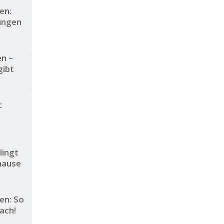
en:
ungen
n –
gibt
t
lingt
uhause
en: So
fach!