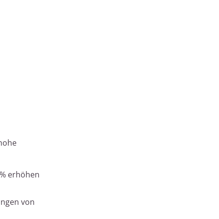
 hohe
0% erhöhen
ungen von