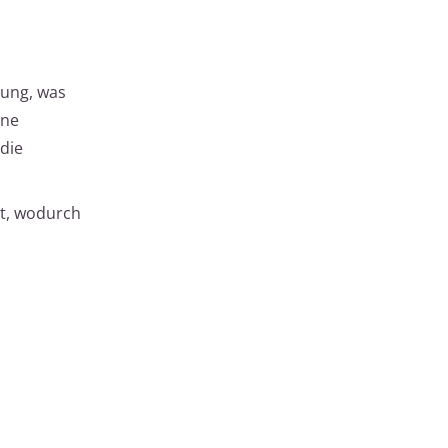
tung, was
ine
die
zt, wodurch