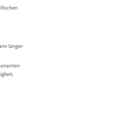
ifischen
ann länger
mponenten
gkeit,