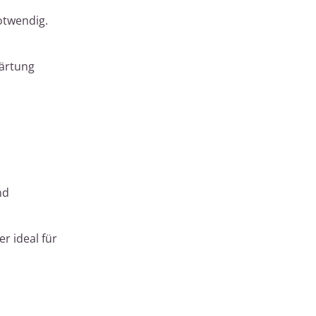
otwendig.
härtung
nd
r ideal für