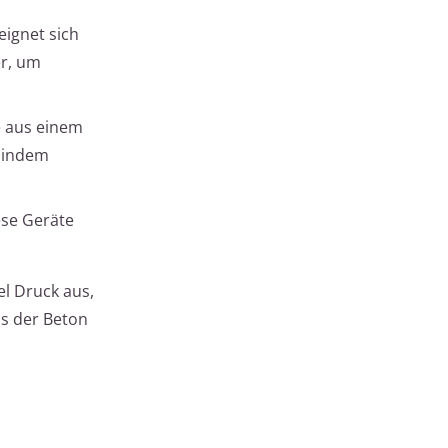
eignet sich
er, um
e aus einem
, indem
ese Geräte
el Druck aus,
ss der Beton