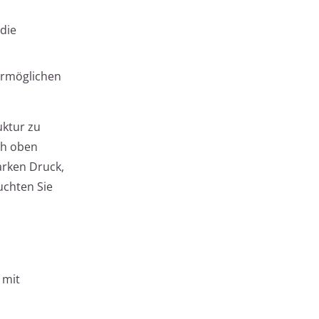
die
 ermöglichen
uktur zu
ch oben
arken Druck,
uchten Sie
 mit