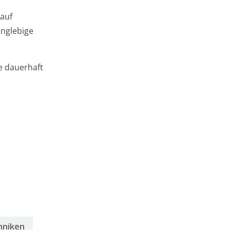
 auf
anglebige
e dauerhaft
hniken