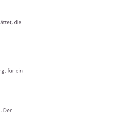
ttet, die
e
gt für ein
. Der