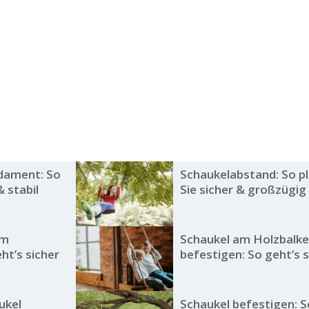
dament: So
Schaukelabstand: So p
& stabil
Sie sicher & großzügig
um
Schaukel am Holzbalk
ht’s sicher
befestigen: So geht’s s
ukel
Schaukel befestigen: S