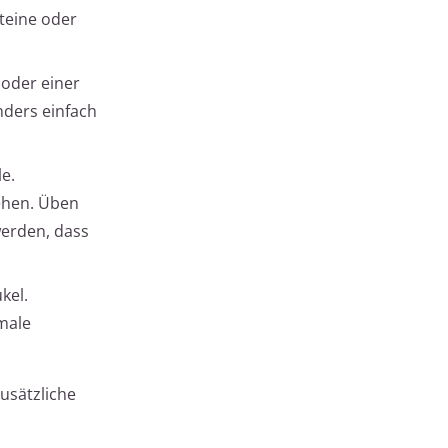
Steine oder
oder einer
ders einfach
e.
ehen. Üben
werden, dass
kel.
male
usätzliche