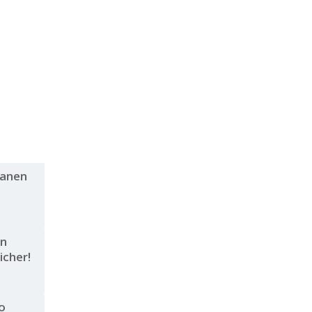
lanen
en
icher!
o