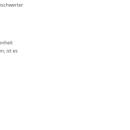
beschwerter
enheit
n, ist es