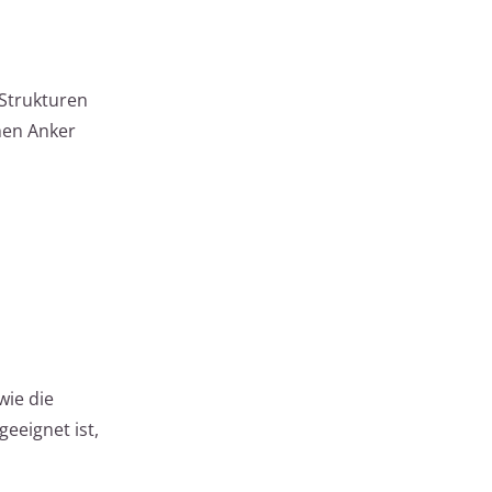
 Strukturen
hen Anker
wie die
eeignet ist,