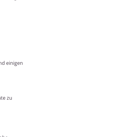
nd einigen
äte zu