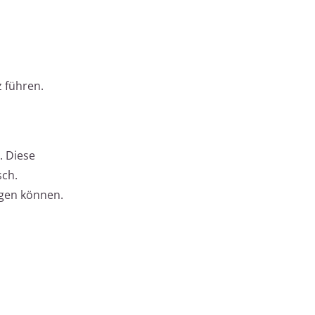
 führen.
. Diese
sch.
igen können.