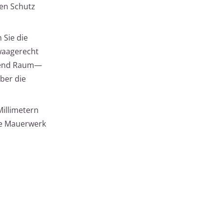
hen Schutz
 Sie die
 waagerecht
ügend Raum—
ber die
Millimetern
che Mauerwerk