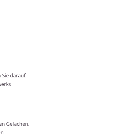
 Sie darauf,
werks
den Gefachen.
en