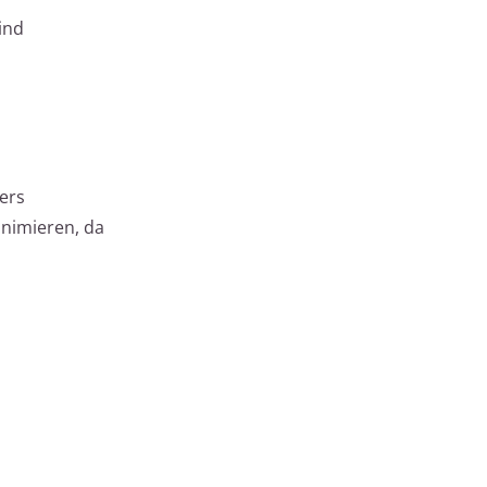
ind
ers
inimieren, da