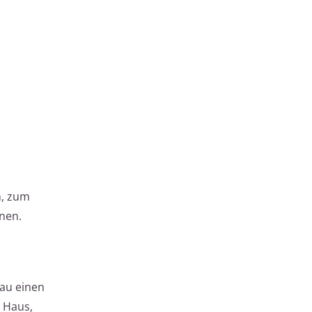
n, zum
nen.
bau einen
 Haus,