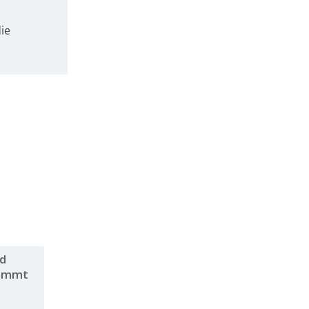
ie
nd
kommt