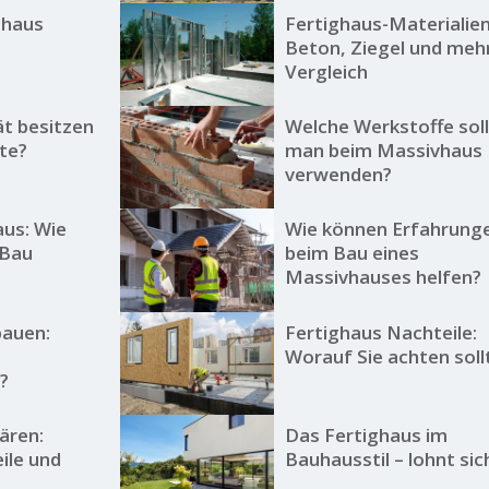
ghaus
Fertighaus-Materialien
Beton, Ziegel und meh
Vergleich
ät besitzen
Welche Werkstoffe sol
te?
man beim Massivhaus
verwenden?
us: Wie
Wie können Erfahrung
 Bau
beim Bau eines
Massivhauses helfen?
bauen:
Fertighaus Nachteile:
Worauf Sie achten soll
?
ären:
Das Fertighaus im
ile und
Bauhausstil – lohnt sic