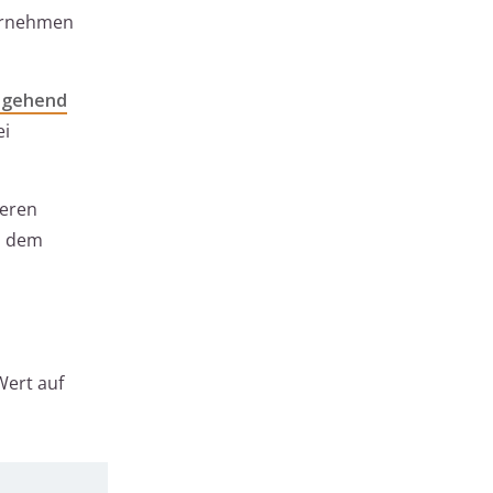
ternehmen
hgehend
ei
geren
s dem
Wert auf