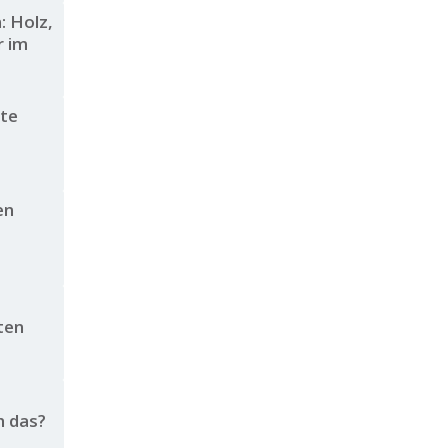
: Holz,
r im
lte
en
ten
h das?