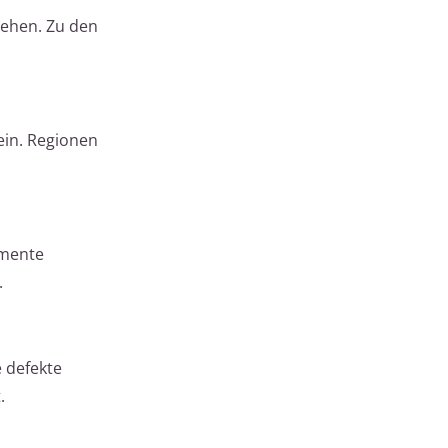
tehen. Zu den
ein. Regionen
amente
.
 defekte
.