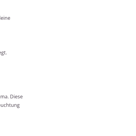
leine
egt.
rma. Diese
feuchtung