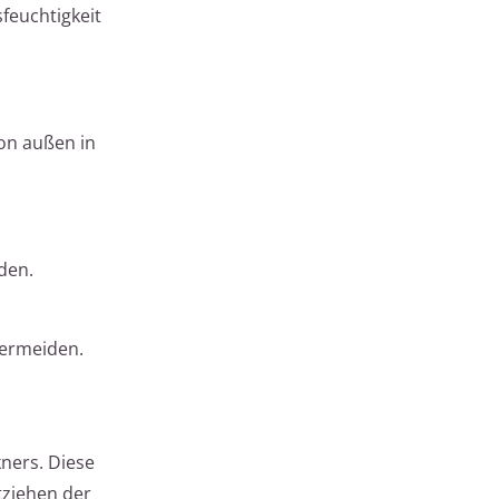
feuchtigkeit
on außen in
den.
vermeiden.
ners. Diese
tziehen der