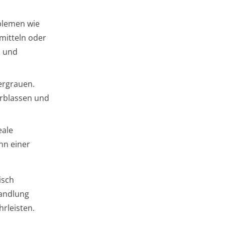
oblemen wie
mitteln oder
l und
ergrauen.
erblassen und
eale
nn einer
isch
handlung
rleisten.