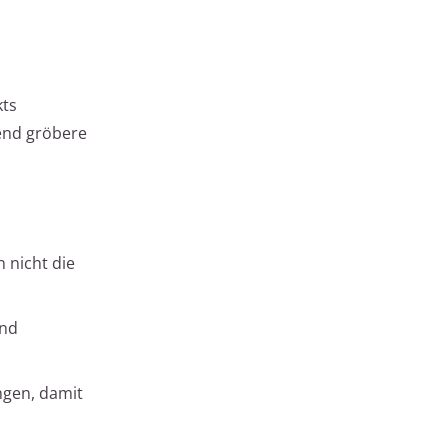
kts
end gröbere
 nicht die
ind
ngen, damit