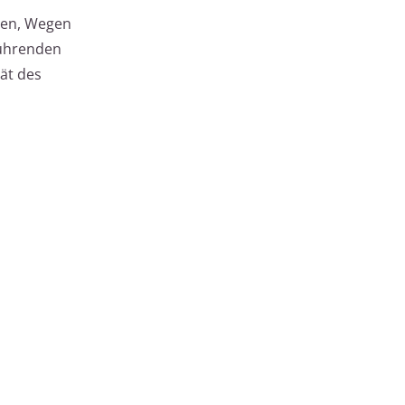
chen, Wegen
führenden
tät des