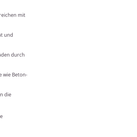
reichen mit
ät und
häden durch
e wie Beton-
n die
te