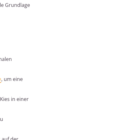
ile Grundlage
nalen
e
, um eine
Kies in einer
zu
 auf der